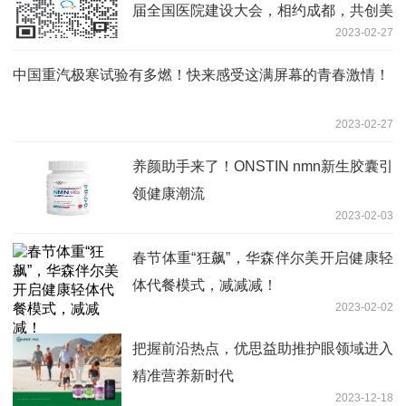
届全国医院建设大会，相约成都，共创美
2023-02-27
好医院
中国重汽极寒试验有多燃！快来感受这满屏幕的青春激情！
2023-02-27
养颜助手来了！ONSTIN nmn新生胶囊引
领健康潮流
2023-02-03
春节体重“狂飙”，华森伴尔美开启健康轻
体代餐模式，减减减！
2023-02-02
把握前沿热点，优思益助推护眼领域进入
精准营养新时代
2023-12-18