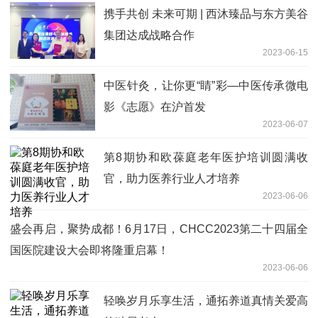
携手共创 未来可期 | 西沐臻品与东方美谷
集团达成战略合作
2023-06-15
中医针灸，让你更“睛”彩—中医传承微电
影《志愿》在沪首发
2023-06-07
第8期协和欧葆庭老年医护培训圆满收
官，助力医养行业人才培养
2023-06-06
盛会再启，聚势成都！6月17日，CHCC2023第二十四届全
国医院建设大会即将隆重启幕！
2023-06-06
轻唤岁月乐享生活，通拓养道真情关爱高