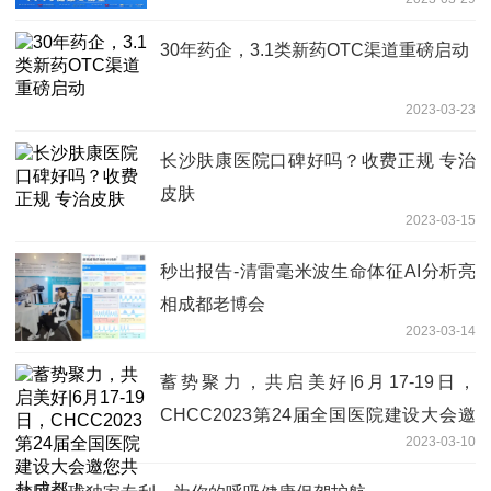
30年药企，3.1类新药OTC渠道重磅启动
2023-03-23
长沙肤康医院口碑好吗？收费正规 专治
皮肤
2023-03-15
秒出报告-清雷毫米波生命体征AI分析亮
相成都老博会
2023-03-14
蓄势聚力，共启美好|6月17-19日，
CHCC2023第24届全国医院建设大会邀
2023-03-10
您共赴成都！