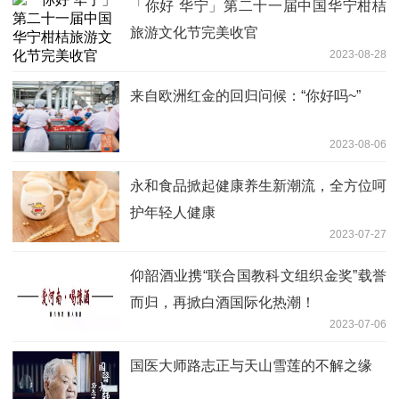
「你好 华宁」第二十一届中国华宁柑桔
旅游文化节完美收官
2023-08-28
来自欧洲红金的回归问候：“你好吗~”
2023-08-06
永和食品掀起健康养生新潮流，全方位呵
护年轻人健康
2023-07-27
仰韶酒业携“联合国教科文组织金奖”载誉
而归，再掀白酒国际化热潮！
2023-07-06
国医大师路志正与天山雪莲的不解之缘