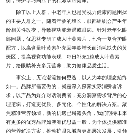
衡，保护学
习高压下的稚嫩双眼健康。
除了以上人群，中老年人也是受视力健康问题困扰
的主要人群之一。随着年龄的增长，眼部组织会产生年
龄相关
性改变，导致视功能衰退或眼病。针对老年化眼
部问题，优思益专研了
成人叶黄素片，七合一复合护眼
配方，以高含量叶黄素补充因年龄增长而消耗缺失的黄
斑区，提高视觉功能表现。每日补充1粒
成人叶黄素
片，给眼睛补充多元营养，助力健康品质生活。
事实上，无论潮流如何更迭，以人为本的理念始终
如一。品牌所需要做的，就是深入探索实际消费者诉
求，以产品为媒介对话消费者，充分洞察需求背后的心
理逻辑，打造更优质、多元化、个
性化的解决方案。聚
焦精准营养领域，新的机遇已崭露头角，我们期待未来
有更多的优秀品牌如澳洲优思益一般，为个体提供精准
的营养解决方案，推动护眼领域向更
高层次发展，引领