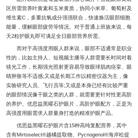
区所需营养叶黄素和玉米黄质，协同小米草、葡萄籽及
维生素C，多重抗氧成分强强联合，快速焕活眼部细胞
能量，缓解眼部疲劳等情况。对于普通上班族来说，每
天2粒护眼丸即可满足全日眼部营养所需。
而对于高强度用眼人群来说，眼部不适通常是职业
性的，比如主持人、短视频主播等人群需要长时间对着
镁光工作，长期强光照射更容易导致眼球肌肉痉挛、眼
睛肿胀等不适感;又或是长期工作以精密仪器为主，像
实验研究人员、飞行员等;又或是本身已经有比较严重
的眼部情况像干眼之类的人群，就需要更针对
性更高阶
的养护。优思益黑曜石护眼片，高阶护眼配方，正是为
高强度用眼需求人群量身打造的精准护眼产品。
优思益黑曜石护眼片含15种高纯复配营养，其中
含有Mirtoselect®越橘提取物、Pycnogenol®海岸松提